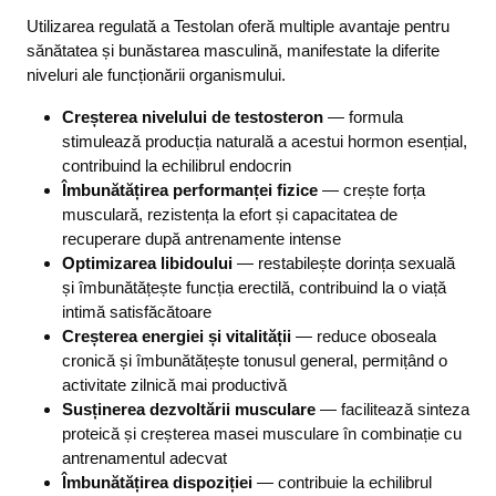
Utilizarea regulată a Testolan oferă multiple avantaje pentru
sănătatea și bunăstarea masculină, manifestate la diferite
niveluri ale funcționării organismului.
Creșterea nivelului de testosteron
— formula
stimulează producția naturală a acestui hormon esențial,
contribuind la echilibrul endocrin
Îmbunătățirea performanței fizice
— crește forța
musculară, rezistența la efort și capacitatea de
recuperare după antrenamente intense
Optimizarea libidoului
— restabilește dorința sexuală
și îmbunătățește funcția erectilă, contribuind la o viață
intimă satisfăcătoare
Creșterea energiei și vitalității
— reduce oboseala
cronică și îmbunătățește tonusul general, permițând o
activitate zilnică mai productivă
Susținerea dezvoltării musculare
— facilitează sinteza
proteică și creșterea masei musculare în combinație cu
antrenamentul adecvat
Îmbunătățirea dispoziției
— contribuie la echilibrul