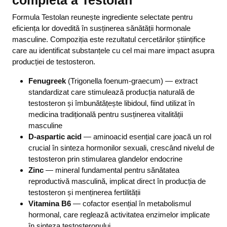
completă a Testolan
Formula Testolan reunește ingrediente selectate pentru
eficiența lor dovedită în susținerea sănătății hormonale
masculine. Compoziția este rezultatul cercetărilor științifice
care au identificat substanțele cu cel mai mare impact asupra
producției de testosteron.
Fenugreek
(Trigonella foenum-graecum) — extract
standardizat care stimulează producția naturală de
testosteron și îmbunătățește libidoul, fiind utilizat în
medicina tradițională pentru susținerea vitalității
masculine
D-aspartic acid
— aminoacid esențial care joacă un rol
crucial în sinteza hormonilor sexuali, crescând nivelul de
testosteron prin stimularea glandelor endocrine
Zinc
— mineral fundamental pentru sănătatea
reproductivă masculină, implicat direct în producția de
testosteron și menținerea fertilității
Vitamina B6
— cofactor esențial în metabolismul
hormonal, care reglează activitatea enzimelor implicate
în sinteza testosteronului