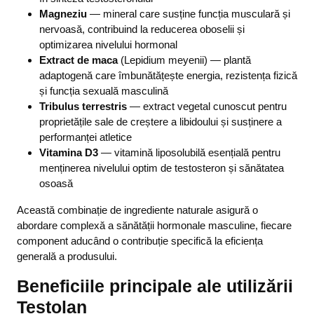
Magneziu
— mineral care susține funcția musculară și
nervoasă, contribuind la reducerea oboselii și
optimizarea nivelului hormonal
Extract de maca
(Lepidium meyenii) — plantă
adaptogenă care îmbunătățește energia, rezistența fizică
și funcția sexuală masculină
Tribulus terrestris
— extract vegetal cunoscut pentru
proprietățile sale de creștere a libidoului și susținere a
performanței atletice
Vitamina D3
— vitamină liposolubilă esențială pentru
menținerea nivelului optim de testosteron și sănătatea
osoasă
Această combinație de ingrediente naturale asigură o
abordare complexă a sănătății hormonale masculine, fiecare
component aducând o contribuție specifică la eficiența
generală a produsului.
Beneficiile principale ale utilizării
Testolan