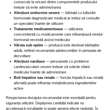
cunoscute la oricare dintre componentele produsului
trebuie să evite administrarea
Afecțiuni endocrine severe
— bărbații cu tulburări
hormonale diagnosticate medical ar trebui să consulte
un specialist înainte de utilizare
Tratamente medicamentoase
— utilizarea
concomitentă cu medicamente care influențează nivelul
hormonal necesită avizul medicului
Vârsta sub optim
— produsul este destinat bărbaților
adulți, nefiind recomandat adolescenților în perioada de
dezvoltare
Afecțiuni cardiace
— persoanele cu probleme
cardiovasculare severe trebuie să solicite sfatul
medicului înainte de administrare
Boli hepatice sau renale
— funcția hepatică sau renală
afectată poate influența metabolizarea ingredientelor
active
Respectarea dozajului recomandat este esențială pentru
siguranța utilizării. Depășirea cantității indicate nu
accelerează rezultatele și poate genera efecte nedorite. În