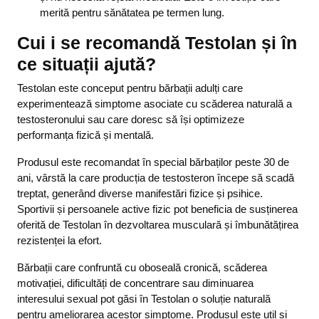
merită pentru sănătatea pe termen lung.
Cui i se recomandă Testolan și în
ce situații ajută?
Testolan este conceput pentru bărbații adulți care
experimentează simptome asociate cu scăderea naturală a
testosteronului sau care doresc să își optimizeze
performanța fizică și mentală.
Produsul este recomandat în special bărbaților peste 30 de
ani, vârstă la care producția de testosteron începe să scadă
treptat, generând diverse manifestări fizice și psihice.
Sportivii și persoanele active fizic pot beneficia de susținerea
oferită de Testolan în dezvoltarea musculară și îmbunătățirea
rezistenței la efort.
Bărbații care confruntă cu oboseală cronică, scăderea
motivației, dificultăți de concentrare sau diminuarea
interesului sexual pot găsi în Testolan o soluție naturală
pentru ameliorarea acestor simptome. Produsul este util și