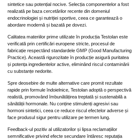
sintetice sau potențial nocive. Selecția componentelor a fost
realizată pe baza cercetărilor recente din domeniul
endocrinologiei și nutriției sportive, ceea ce garantează o
abordare modernă și bazată pe dovezi.
Calitatea materiilor prime utilizate în producția Testolan este
verificată prin certificări europene stricte, procesul de
fabricație respectând standardele GMP (Good Manufacturing
Practice). Această rigurozitate în producție asigură puritatea
și potența ingredientelor active, eliminând riscul contaminării
cu substanțe nedorite.
Spre deosebire de multe alternative care promit rezultate
rapide prin formule îndoielnice, Testolan adoptă o perspectivă
realistă, promovând îmbunătățirea treptată și sustenabilă a
sănătății hormonale. Nu conține stimulenți agresivi sau
hormoni sintetici, ceea ce reduce riscul efectelor adverse și
face produsul sigur pentru utilizare pe termen lung.
Feedback-ul pozitiv al utilizatorilor și lipsa reclamațiilor
semnificative privind efecte secundare întăresc reputația