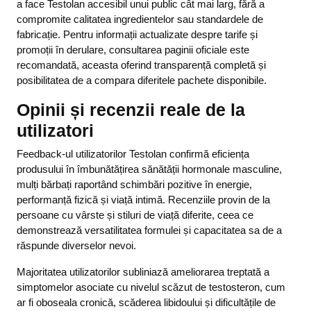
a face Testolan accesibil unui public cât mai larg, fără a
compromite calitatea ingredientelor sau standardele de
fabricație. Pentru informații actualizate despre tarife și
promoții în derulare, consultarea paginii oficiale este
recomandată, aceasta oferind transparență completă și
posibilitatea de a compara diferitele pachete disponibile.
Opinii și recenzii reale de la
utilizatori
Feedback-ul utilizatorilor Testolan confirmă eficiența
produsului în îmbunătățirea sănătății hormonale masculine,
mulți bărbați raportând schimbări pozitive în energie,
performanță fizică și viață intimă. Recenziile provin de la
persoane cu vârste și stiluri de viață diferite, ceea ce
demonstrează versatilitatea formulei și capacitatea sa de a
răspunde diverselor nevoi.
Majoritatea utilizatorilor subliniază ameliorarea treptată a
simptomelor asociate cu nivelul scăzut de testosteron, cum
ar fi oboseala cronică, scăderea libidoului și dificultățile de