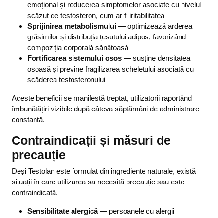
emoțional și reducerea simptomelor asociate cu nivelul
scăzut de testosteron, cum ar fi iritabilitatea
Sprijinirea metabolismului
— optimizează arderea
grăsimilor și distribuția țesutului adipos, favorizând
compoziția corporală sănătoasă
Fortificarea sistemului osos
— susține densitatea
osoasă și previne fragilizarea scheletului asociată cu
scăderea testosteronului
Aceste beneficii se manifestă treptat, utilizatorii raportând
îmbunătățiri vizibile după câteva săptămâni de administrare
constantă.
Contraindicații și măsuri de
precauție
Deși Testolan este formulat din ingrediente naturale, există
situații în care utilizarea sa necesită precauție sau este
contraindicată.
Sensibilitate alergică
— persoanele cu alergii