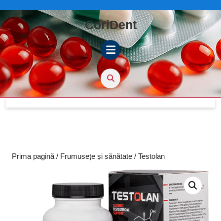
Skip
to
CoriDent
content
Skip
to
content
Open
Button
Prima pagină
/
Frumusețe și sănătate
/ Testolan