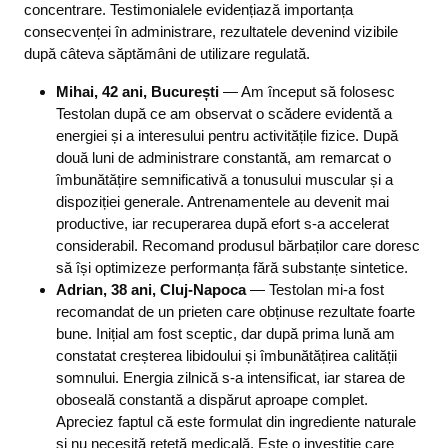
concentrare. Testimonialele evidențiază importanța
consecvenței în administrare, rezultatele devenind vizibile
după câteva săptămâni de utilizare regulată.
Mihai, 42 ani, București
— Am început să folosesc
Testolan după ce am observat o scădere evidentă a
energiei și a interesului pentru activitățile fizice. După
două luni de administrare constantă, am remarcat o
îmbunătățire semnificativă a tonusului muscular și a
dispoziției generale. Antrenamentele au devenit mai
productive, iar recuperarea după efort s-a accelerat
considerabil. Recomand produsul bărbaților care doresc
să își optimizeze performanța fără substanțe sintetice.
Adrian, 38 ani, Cluj-Napoca
— Testolan mi-a fost
recomandat de un prieten care obținuse rezultate foarte
bune. Inițial am fost sceptic, dar după prima lună am
constatat creșterea libidoului și îmbunătățirea calității
somnului. Energia zilnică s-a intensificat, iar starea de
oboseală constantă a dispărut aproape complet.
Apreciez faptul că este formulat din ingrediente naturale
și nu necesită rețetă medicală. Este o investiție care