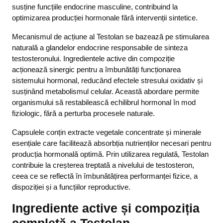
susține funcțiile endocrine masculine, contribuind la
optimizarea producției hormonale fără intervenții sintetice.
Mecanismul de acțiune al Testolan se bazează pe stimularea
naturală a glandelor endocrine responsabile de sinteza
testosteronului. Ingredientele active din compoziție
acționează sinergic pentru a îmbunătăți funcționarea
sistemului hormonal, reducând efectele stresului oxidativ și
susținând metabolismul celular. Această abordare permite
organismului să restabilească echilibrul hormonal în mod
fiziologic, fără a perturba procesele naturale.
Capsulele conțin extracte vegetale concentrate și minerale
esențiale care facilitează absorbția nutrienților necesari pentru
producția hormonală optimă. Prin utilizarea regulată, Testolan
contribuie la creșterea treptată a nivelului de testosteron,
ceea ce se reflectă în îmbunătățirea performanței fizice, a
dispoziției și a funcțiilor reproductive.
Ingrediente active și compoziția